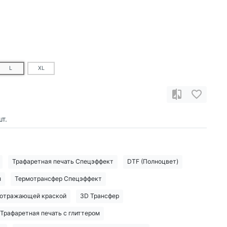
L
XL
т.
Трафаретная печать Спецэффект
DTF (Полноцвет)
н
Термотрансфер Спецэффект
тоотражающей краской
3D Трансфер
Трафаретная печать с глиттером