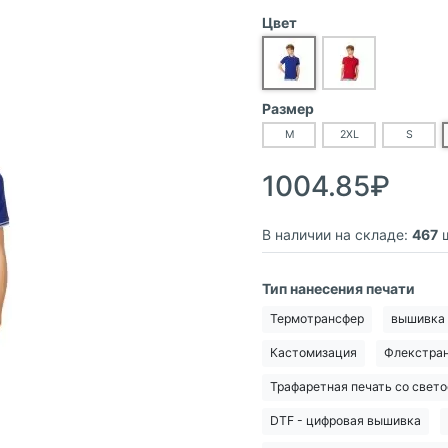
Цвет
Размер
M
2XL
S
1004.85₽
В наличии на складе:
467
ш
Тип нанесения печати
Термотрансфер
вышивка
Кастомизация
Флекстра
Трафаретная печать со све
DTF - цифровая вышивка