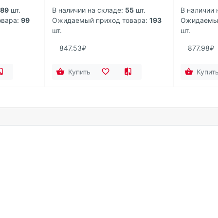
189
шт.
В наличии на складе:
55
шт.
В наличии 
вара:
99
Ожидаемый приход товара:
193
Ожидаемый
шт.
шт.
847.53₽
877.98₽
Купить
Купит