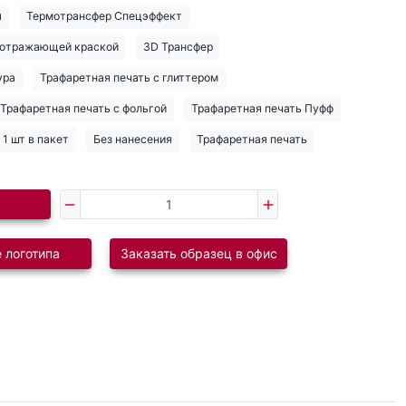
я
Термотрансфер Спецэффект
тоотражающей краской
3D Трансфер
ура
Трафаретная печать с глиттером
Трафаретная печать с фольгой
Трафаретная печать Пуфф
1 шт в пакет
Без нанесения
Трафаретная печать
 логотипа
Заказать образец в офис