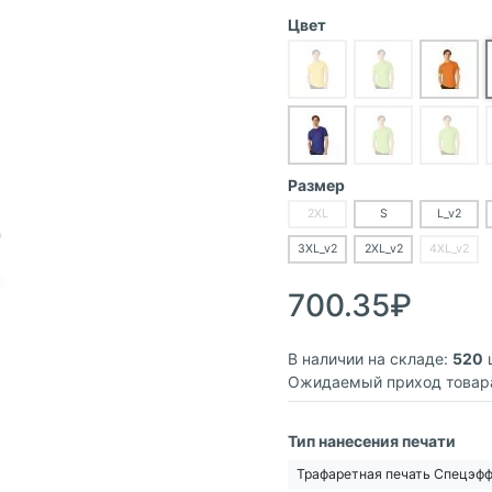
Цвет
Размер
2XL
S
L_v2
3XL_v2
2XL_v2
4XL_v2
700.35₽
В наличии на складе:
520
ш
Ожидаемый приход товар
Тип нанесения печати
Трафаретная печать Спецэф