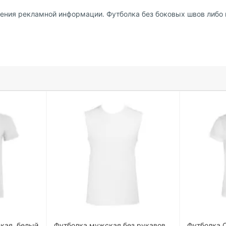
есения рекламной информации. Футболка без боковых швов либо 
кая, белый
Футболка мужская без рукавов
Футболка 