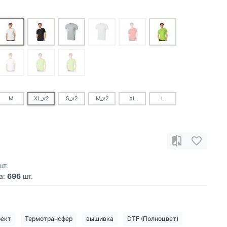
M
XL_v2
S_v2
M_v2
XL
L
т.
а:
696
шт.
фект
Термотрансфер
вышивка
DTF (Полноцвет)