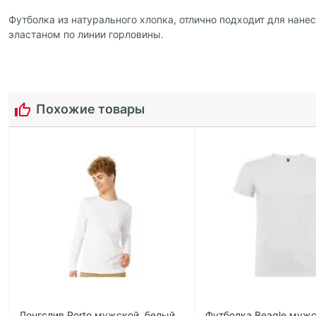
Футболка из натурального хлопка, отлично подходит для нан
эластаном по линии горловины.
Похожие товары
Лонгслив Porto мужской, белый
Футболка Beagle мужс