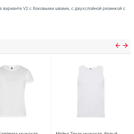
в варианте V2 с боковыми швами, с двухслойной резинкой с
Camimera мужская,
Майка Texas мужская, белый