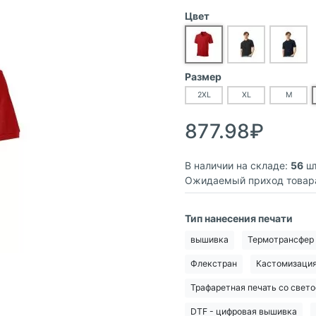
Цвет
Размер
2XL
XL
M
877.98₽
В наличии на складе:
56
шт
Ожидаемый приход товар
Тип нанесения печати
вышивка
Термотрансфер
Флекстран
Кастомизаци
Трафаретная печать со све
DTF - цифровая вышивка