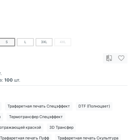
S
L
3XL
4XL
.
а:
100
шт.
Трафаретная печать Спецэффект
DTF (Полноцвет)
я
Термотрансфер Спецэффект
тоотражающей краской
3D Трансфер
Трафаретная печать Пуфф
Трафаретная печать Скульптура