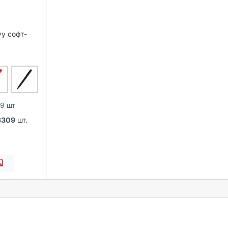
vy софт-
 9 шт
3309
шт.