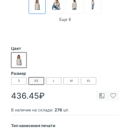
Еще 8
Цвет
Размер
S
XS
L
M
XL
436.45₽
В наличии на складе:
276
шт.
Тип нанесения печати