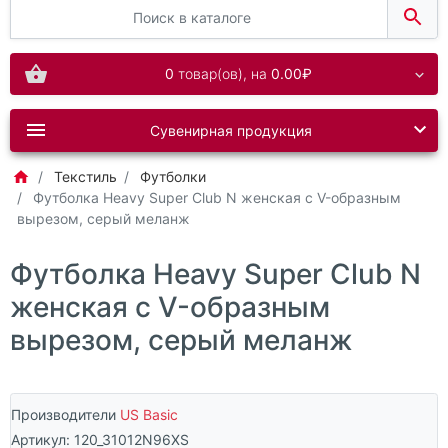
0
товар(ов),
на
0.00₽
Сувенирная продукция
Текстиль
Футболки
Футболка Heavy Super Club N женская с V-образным
вырезом, серый меланж
Футболка Heavy Super Club N
женская с V-образным
вырезом, серый меланж
Производители
US Basic
Артикул:
120_31012N96XS