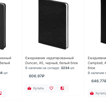
ванный
Ежедневник недатированный
Ежедневни
 белый
Duncan, А5, черный, белый блок
Campbell, 
В наличии на складе:
3234
шт.
блок
36
шт.
В наличии 
606.97₽
646.77
Купить
Купит