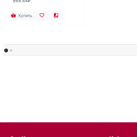
868.64₽
Купить