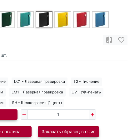
шт.
ние
LC1 - Лазерная гравировка
T2 - Тиснение
ом
LM1 - Лазерная гравировка
UV - УФ-печать
ом
SH - Шелкография (1 цвет)
 логотипа
Заказать образец в офис