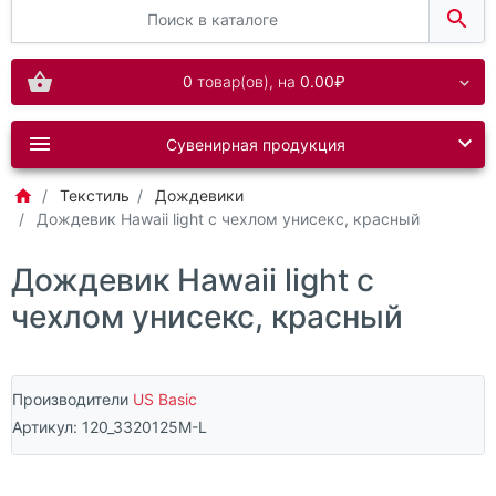
0
товар(ов),
на
0.00₽
Сувенирная продукция
Текстиль
Дождевики
Дождевик Hawaii light c чехлом унисекс, красный
Дождевик Hawaii light c
чехлом унисекс, красный
Производители
US Basic
Артикул:
120_3320125M-L