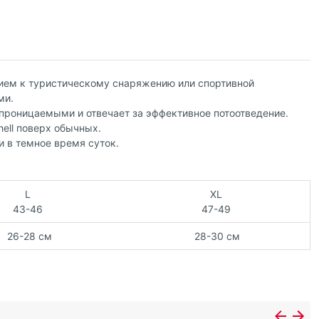
нием к туристическому снаряжению или спортивной
ми.
проницаемыми и отвечает за эффективное потоотведение.
ell поверх обычных.
и в темное время суток.
L
XL
43-46
47-49
26-28 см
28-30 см