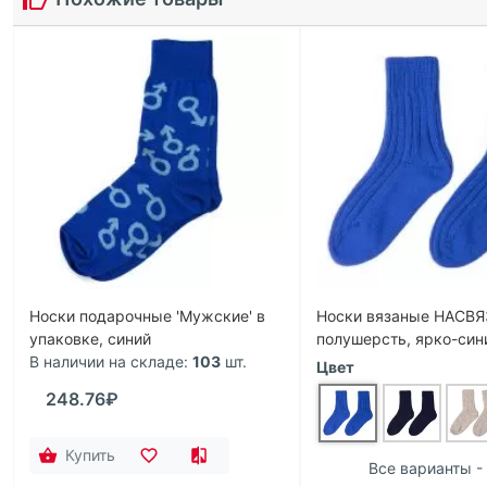
Носки подарочные 'Мужские' в
Носки вязаные НАСВ
упаковке, синий
полушерсть, ярко-син
В наличии на складе:
103
шт.
Цвет
248.76₽
Купить
Все варианты -