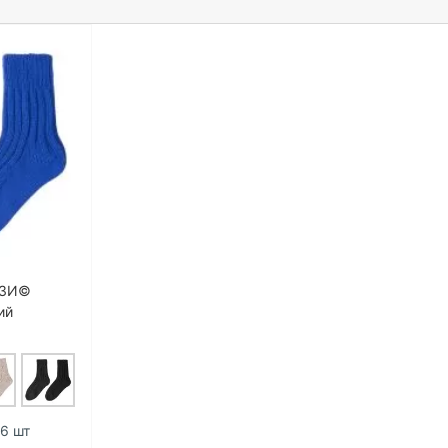
ЯЗИ©
ий
 6 шт