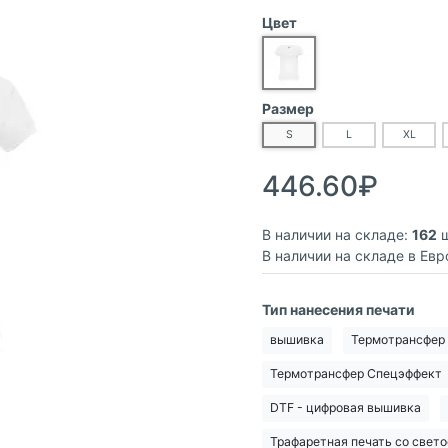
Цвет
Размер
S
L
XL
446.60₽
В наличии на складе:
162
ш
В наличии на складе в Евр
Тип нанесения печати
вышивка
Термотрансфер
Термотрансфер Спецэффект
DTF - цифровая вышивка
Трафаретная печать со све