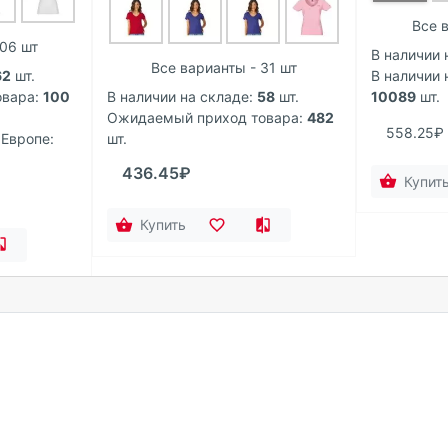
Все в
106 шт
В наличии 
Все варианты - 31 шт
62
шт.
В наличии 
вара:
100
В наличии на складе:
58
шт.
10089
шт.
Ожидаемый приход товара:
482
558.25₽
 Европе:
шт.
436.45₽
Купит
Купить