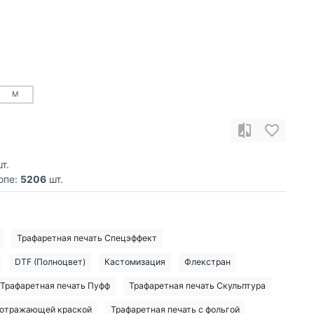
M
т.
опе:
5206
шт.
Трафаретная печать Спецэффект
DTF (Полноцвет)
Кастомизация
Флекстран
Трафаретная печать Пуфф
Трафаретная печать Скульптура
тоотражающей краской
Трафаретная печать с фольгой