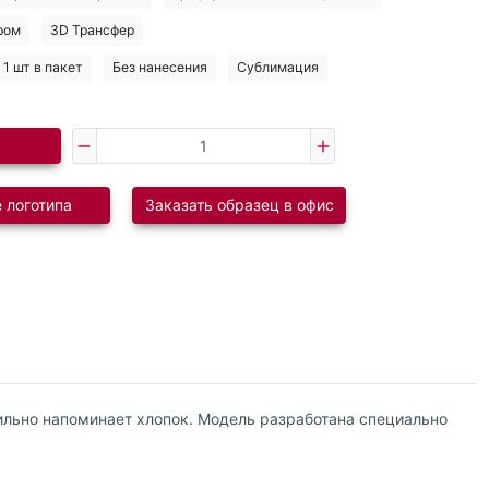
ром
3D Трансфер
1 шт в пакет
Без нанесения
Сублимация
 логотипа
Заказать образец в офис
ильно напоминает хлопок. Модель разработана специально