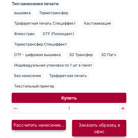
Тип нанесения печати
вышивка
Термотрансфер
Трафаретная печать Спецэффект
Кастомизация
Флекстран
DTF (Полноцвет)
Термотрансфер Спецэффект
DTF - цифровая вышивка
3D Трансфер
3D Патч
Индивидуальная упаковка по 1 шт в пакет
Без нанесения
Трафаретная печать
Текстильный принтер
Купить
Рассчитать нанесение логотипа
Заказать образец в
офис