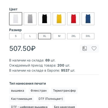
Цвет
Размер
S
L
XL
M
2XL
3XL
507.50₽
В наличии на складе:
69
шт.
Ожидаемый приход товара:
200
шт.
В наличии на складе в Европе:
9537
шт.
Тип нанесения печати
вышивка
Флекстран
Термотрансфер
Кастомизация
DTF (Полноцвет)
DTF - цифровая вышивка
Без нанесения