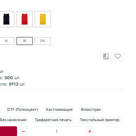
XL
M
3XL
т.
а:
300
шт.
опе:
9113
шт.
DTF (Полноцвет)
Кастомизация
Флекстран
Без нанесения
Трафаретная печать
Текстильный принтер