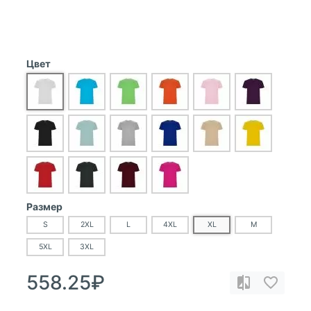
Цвет
Размер
S
2XL
L
4XL
XL
M
5XL
3XL
558.25₽