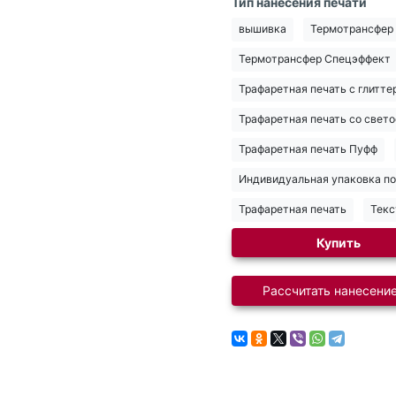
Тип нанесения печати
вышивка
Термотрансфер
Термотрансфер Спецэффект
Трафаретная печать с глитте
Трафаретная печать со све
Трафаретная печать Пуфф
Индивидуальная упаковка по 
Трафаретная печать
Текс
Купить
Рассчитать нанесение