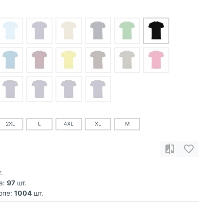
2XL
L
4XL
XL
M
.
а:
97
шт.
опе:
1004
шт.