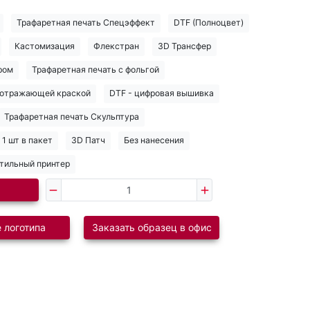
Трафаретная печать Спецэффект
DTF (Полноцвет)
Кастомизация
Флекстран
3D Трансфер
ром
Трафаретная печать с фольгой
тоотражающей краской
DTF - цифровая вышивка
Трафаретная печать Скульптура
1 шт в пакет
3D Патч
Без нанесения
тильный принтер
 логотипа
Заказать образец в офис