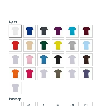
Цвет
Размер
S
4XL
XL
5XL
3XL
2XL