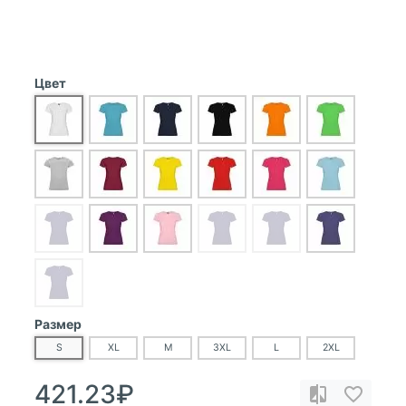
Цвет
Размер
S
XL
M
3XL
L
2XL
421.23₽