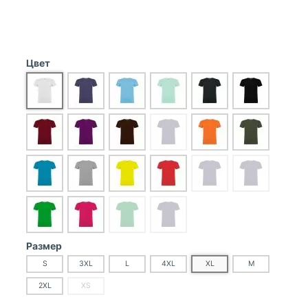
Цвет
Размер
S
3XL
L
4XL
XL
M
2XL
XS