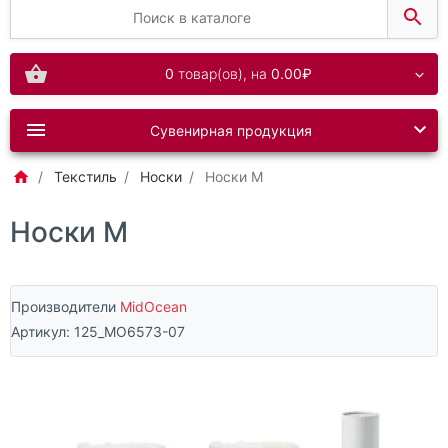
0
товар(ов),
на
0.00₽
Сувенирная продукция
Текстиль
Носки
Носки М
Носки М
Производители
MidOcean
Артикул:
125_MO6573-07