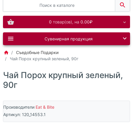
0
товар(ов),
на
0.00₽
Сувенирная продукция
Съедобные Подарки
Чай Порох крупный зеленый, 90г
Чай Порох крупный зеленый,
90г
Производители
Eat & Bite
Артикул:
120_14553.1