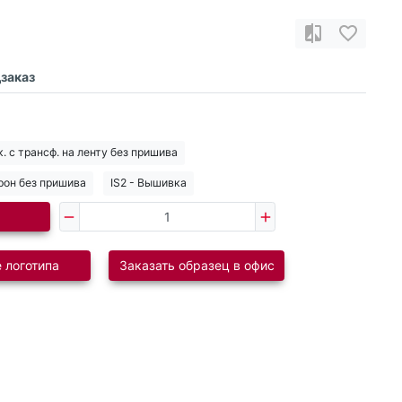
заказ
. с трансф. на ленту без пришива
врон без пришива
IS2 - Вышивка
 логотипа
Заказать образец в офис