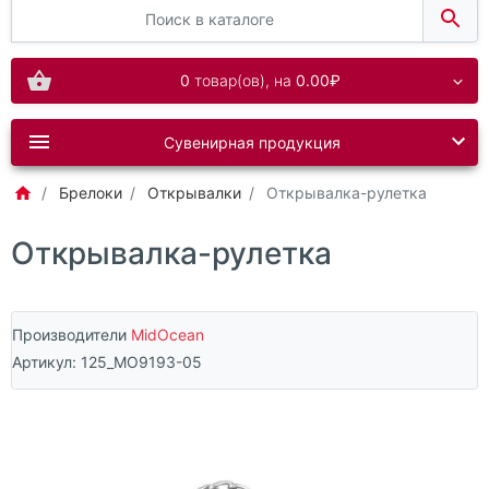
0
товар(ов),
на
0.00₽
Сувенирная продукция
Брелоки
Открывалки
Открывалка-рулетка
Открывалка-рулетка
Производители
MidOcean
Артикул:
125_MO9193-05