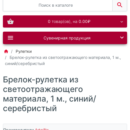
0
товар(ов),
на
0.00₽
Сувенирная продукция
Рулетки
Брелок-рулетка из светоотражающего материала, 1 м.,
синий/серебристый
Брелок-рулетка из
светоотражающего
материала, 1 м., синий/
серебристый
Производители
Artgifts