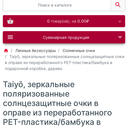
0
товар(ов),
на
0.00₽
Сувенирная продукция
Личные Аксессуары
Солнечные очки
Taiyō, зеркальные поляризованные солнцезащитные очки
в оправе из переработанного PET-пластика/бамбука в
подарочной коробке, дерево
Taiyō, зеркальные
поляризованные
солнцезащитные очки в
оправе из переработанного
PET-пластика/бамбука в