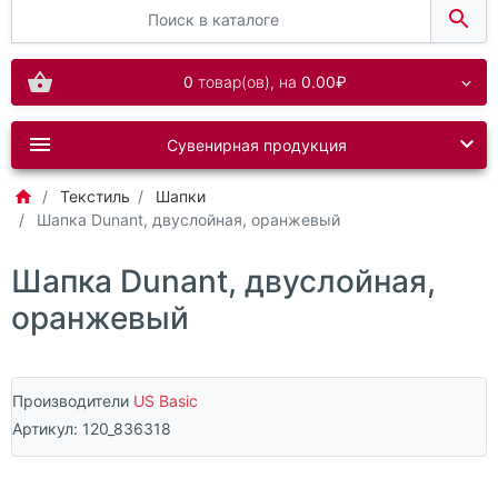
0
товар(ов),
на
0.00₽
Сувенирная продукция
Текстиль
Шапки
Шапка Dunant, двуслойная, оранжевый
Шапка Dunant, двуслойная,
оранжевый
Производители
US Basic
Артикул:
120_836318