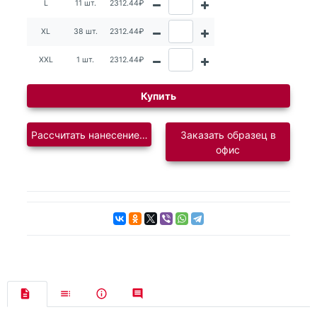
L
11 шт.
2312.44₽
XL
38 шт.
2312.44₽
XXL
1 шт.
2312.44₽
Купить
Рассчитать нанесение логотипа
Заказать образец в
офис