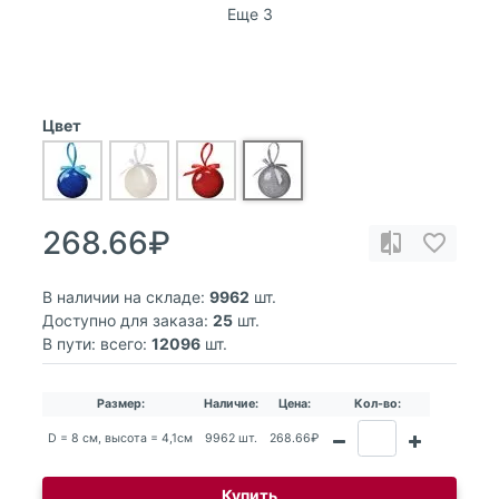
Еще 3
Цвет
268.66₽
В наличии на складе:
9962
шт.
Доступно для заказа:
25
шт.
В пути: всего:
12096
шт.
Размер:
Наличие:
Цена:
Кол-во:
D = 8 cм, высота = 4,1см
9962 шт.
268.66₽
Купить