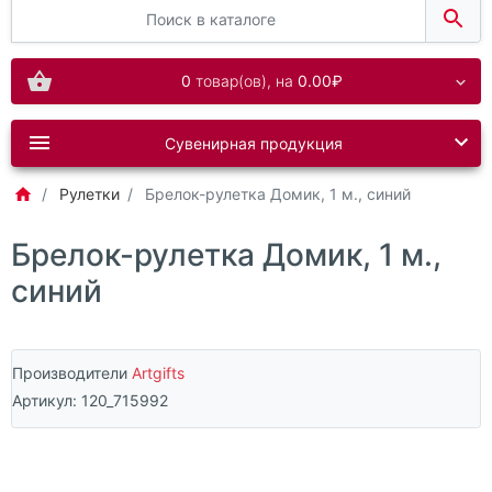
0
товар(ов),
на
0.00₽
Сувенирная продукция
Рулетки
Брелок-рулетка Домик, 1 м., синий
Брелок-рулетка Домик, 1 м.,
синий
Производители
Artgifts
Артикул:
120_715992