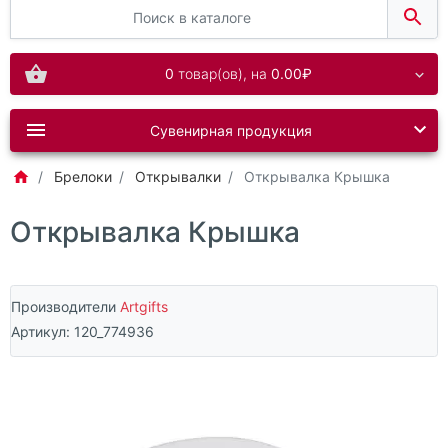
0
товар(ов),
на
0.00₽
Сувенирная продукция
Брелоки
Открывалки
Открывалка Крышка
Открывалка Крышка
Производители
Artgifts
Артикул:
120_774936