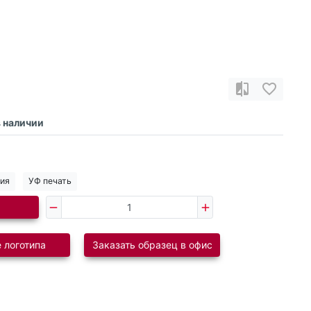
в наличии
ния
УФ печать
 логотипа
Заказать образец в офис