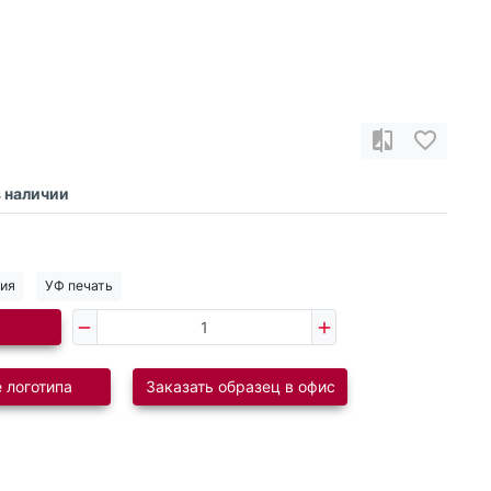
в наличии
ния
УФ печать
 логотипа
Заказать образец в офис