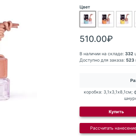
Цвет
510.00₽
В наличии на складе:
332
ш
Доступно для заказа:
523
Ра
коробка: 3,1х3,1х8,1см; 
шнур
Купить
Рассчитать нанесение