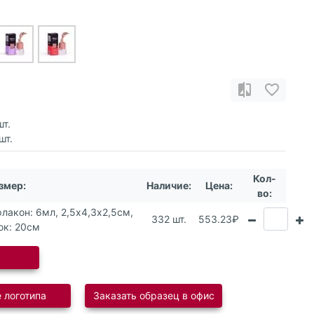
т.
шт.
Кол-
змер:
Наличие:
Цена:
во:
флакон: 6мл, 2,5х4,3х2,5см,
332 шт.
553.23₽
ок: 20см
 логотипа
Заказать образец в офис