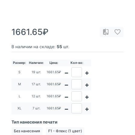
1661.65₽
В наличии на складе:
55
шт.
Размер:
Наличие:
Цена:
Кол-во:
S
19 шт.
1661.65₽
M
17 шт.
1661.65₽
L
12 шт.
1661.65₽
XL
7 шт.
1661.65₽
Тип нанесения печати
Без нанесения
F1 - Флекс (1 цвет)