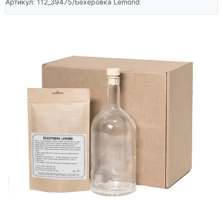
Артикул:
112_39475/Бехеровка Lemond