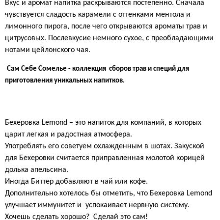
Вкус и аромат напитка раскрываются постепенно. Сначала
чувствуется сладость карамели с оттенками ментола и
лимонного пирога, после чего открываются ароматы трав и
цитрусовых. Послевкусие немного сухое, с преобладающими
нотами цейлонского чая.
Сам Себе Сомелье - коллекция
сборов трав и специй для
приготовления уникальных напитков.
Бехеровка
Lemond
–
это напиток для компаний, в которых
царит легкая и радостная атмосфера.
Употреблять его советуем охлажденным в
шотах
. Закуской
для Бехеровки считается приправленная молотой корицей
долька апельсина.
Иногда Биттер добавляют в чай или кофе.
Дополнительно
хотелось бы отметить, что
Бехеровка
Lemond
улучшает иммунитет и
успокаивает нервную систему.
Хочешь сделать хорошо?
Сделай это сам!