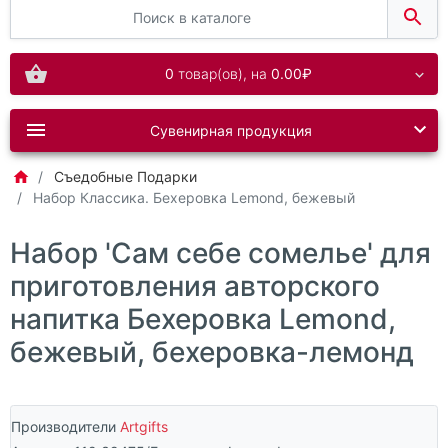
0
товар(ов),
на
0.00₽
Сувенирная продукция
Съедобные Подарки
Набор Классика. Бехеровка Lemond, бежевый
Набор 'Сам себе сомелье' для
приготовления авторского
напитка Бехеровка Lemond,
бежевый, бехеровка-лемонд
Производители
Artgifts