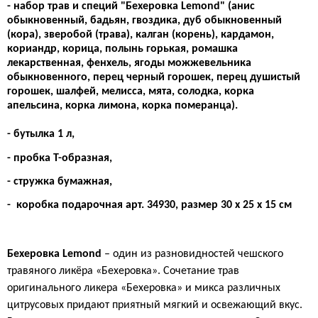
- набор трав и специй "Бехеровка Lemond" (
анис
обыкновенный, бадьян, гвоздика, дуб обыкновенный
(кора), зверобой (трава), калган (корень), кардамон,
кориандр, корица, полынь горькая, ромашка
лекарственная, фенхель, ягоды можжевельника
обыкновенного, перец черный горошек, перец душистый
горошек, шалфей, мелисса, мята, солодка, корка
апельсина, корка лимона, корка померанца
).
- бутылка 1 л,
- пробка Т-образная,
- стружка бумажная,
-
коробка подарочная арт. 34930,
размер 30 х 25 х 15 см
Бехеровка
Lemond
– один из разновидностей чешского
травяного ликёра «Бехеровка». Сочетание трав
оригинального ликера «Бехеровка» и
микса
различных
цитрусовых придают приятный мягкий и освежающий вкус.