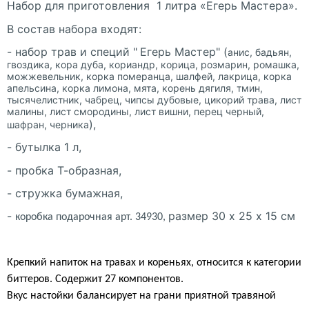
Набор для приготовления
1
литра «Егерь Мастера».
В состав набора входят:
- набор трав и специй "
Егерь Мастер" (
анис, бадьян,
гвоздика, кора дуба, кориандр, корица, розмарин, ромашка,
можжевельник, корка померанца, шалфей, лакрица, корка
апельсина, корка лимона, мята, корень дягиля, тмин,
тысячелистник, чабрец, чипсы дубовые, цикорий трава, лист
малины, лист смородины, лист вишни, перец черный,
)
,
шафран, черника
- бутылка 1 л,
- пробка Т-образная,
- стружка бумажная,
-
размер 30 х 25 х 15 см
коробка подарочная арт. 34930,
Крепкий напиток на травах и кореньях, относится к категории
биттеров
. Содержит 27 компонентов.
Вкус
настойки балансирует на грани приятной травяной