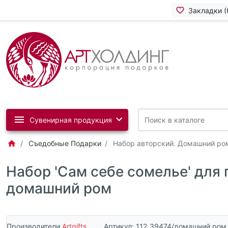
Закладки (
Сувенирная продукция
Съедобные Подарки
Набор авторский. Домашний ро
Набор 'Сам себе сомелье' для
домашний ром
Производители
Artgifts
Артикул:
112_39474/домашний ром