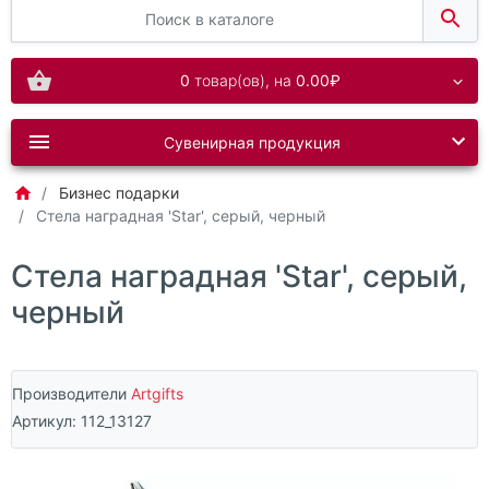
0
товар(ов),
на
0.00₽
Сувенирная продукция
Бизнес подарки
Стела наградная 'Star', серый, черный
Стела наградная 'Star', серый,
черный
Производители
Artgifts
Артикул:
112_13127