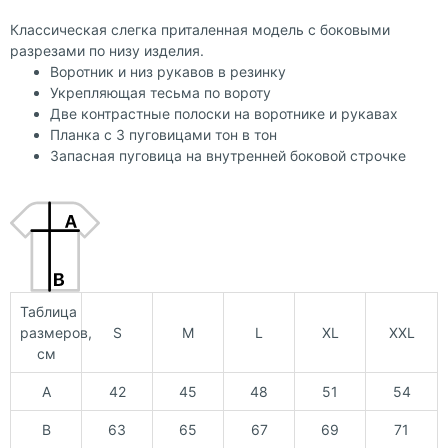
Классическая слегка приталенная модель с боковыми
разрезами по низу изделия.
Воротник и низ рукавов в резинку
Укрепляющая тесьма по вороту
Две контрастные полоски на воротнике и рукавах
Планка с 3 пуговицами тон в тон
Запасная пуговица на внутренней боковой строчке
Таблица
размеров,
S
M
L
XL
XXL
см
A
42
45
48
51
54
B
63
65
67
69
71