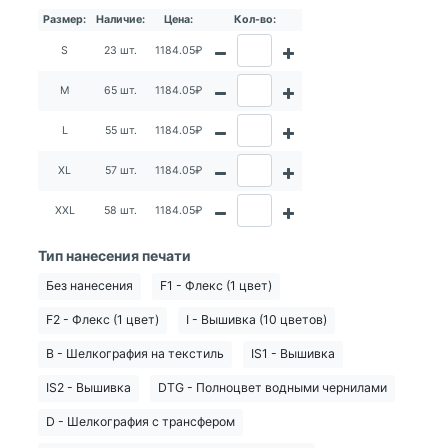
Размер:
Наличие:
Цена:
Кол-во:
S
23 шт.
1184.05₽
M
65 шт.
1184.05₽
L
55 шт.
1184.05₽
XL
57 шт.
1184.05₽
XXL
58 шт.
1184.05₽
Тип нанесения печати
Без нанесения
F1 - Флекс (1 цвет)
F2 - Флекс (1 цвет)
I - Вышивка (10 цветов)
B - Шелкография на текстиль
IS1 - Вышивка
IS2 - Вышивка
DTG - Полноцвет водными чернилами
D - Шелкография с трансфером