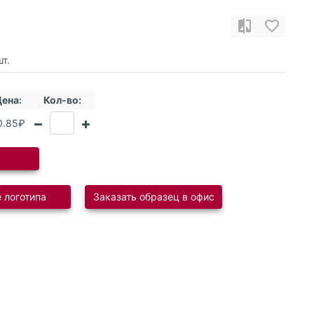
т.
ена:
Кол-во:
0.85₽
 логотипа
Заказать образец в офис