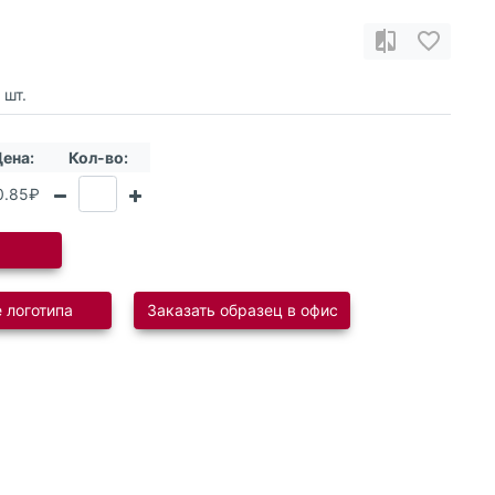
шт.
ена:
Кол-во:
0.85₽
 логотипа
Заказать образец в офис