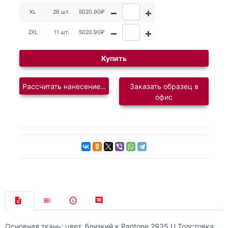
XL
26 шт.
5020.90₽
2XL
11 шт.
5020.90₽
Купить
Рассчитать нанесение логотипа
Заказать образец в
офис
Основная ткань: цвет, близкий к Pantone 2935 U Толстовка