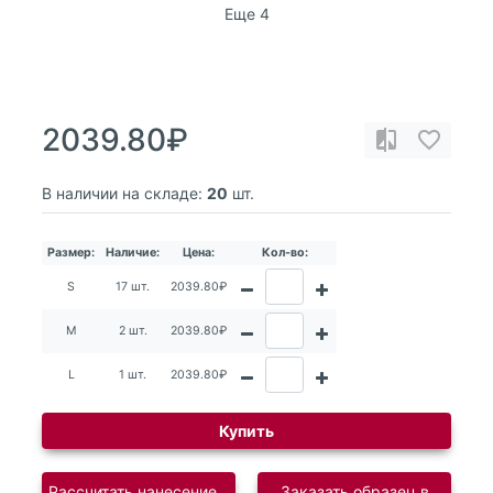
Еще 4
2039.80₽
В наличии на складе:
20
шт.
Размер:
Наличие:
Цена:
Кол-во:
S
17 шт.
2039.80₽
M
2 шт.
2039.80₽
L
1 шт.
2039.80₽
Купить
Рассчитать нанесение логотипа
Заказать образец в