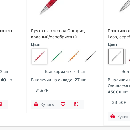
пантин
Ручка шариковая Онтарио,
Пластиков
красный/серебристый
Leon, сер
Цвет
Цвет
2 шт
Все варианты - 4 шт
Все 
240
шт.
В наличии на складе:
27
шт.
В наличии 
Ожидаемый
31.97₽
45000
шт.
33.50₽
Купить
Купит