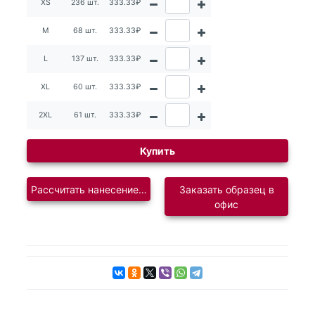
XS
236 шт.
333.33₽
M
68 шт.
333.33₽
L
137 шт.
333.33₽
XL
60 шт.
333.33₽
2XL
61 шт.
333.33₽
Купить
Рассчитать нанесение логотипа
Заказать образец в
офис