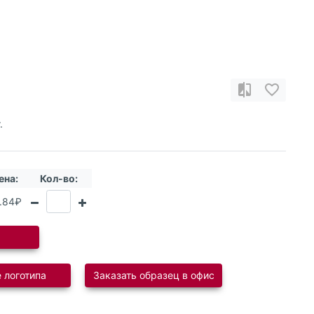
.
ена:
Кол-во:
.84₽
 логотипа
Заказать образец в офис