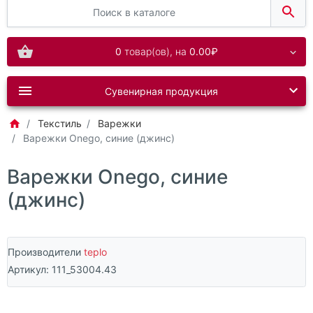
0
товар(ов),
на
0.00₽
Сувенирная продукция
Текстиль
Варежки
Варежки Onego, синие (джинс)
Варежки Onego, синие
(джинс)
Производители
teplo
Артикул:
111_53004.43