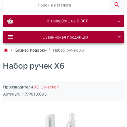
0
товар(ов),
на
0.00₽
Сувенирная продукция
Бизнес подарки
Набор ручек X6
Набор ручек X6
Производители
XD Collection
Артикул:
117_P610.693