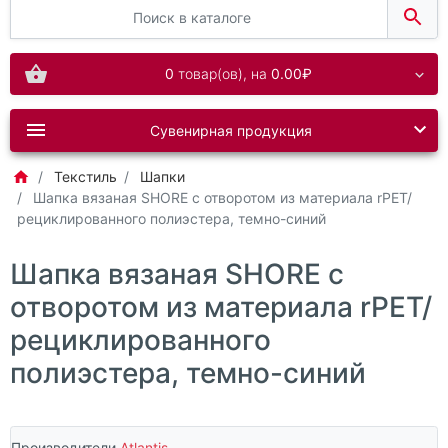
0
товар(ов),
на
0.00₽
Сувенирная продукция
Текстиль
Шапки
Шапка вязаная SHORE с отворотом из материала rPET/
рециклированного полиэстера, темно-синий
Шапка вязаная SHORE с
отворотом из материала rPET/
рециклированного
полиэстера, темно-синий
Производители
Atlantis