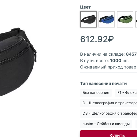
Цвет
612.92₽
В наличии на складе:
8457
В пути: всего:
1000
шт.
Ожидаемый приход товар
Тип нанесения печати
Без нанесения
F1 - Флекс
D - Шелкография с трансфер
D3 - Шелкография с трансфер
custm - Лейблы и шильды
Купить