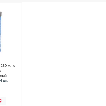
 280 мл c
а,
иний
14
шт.