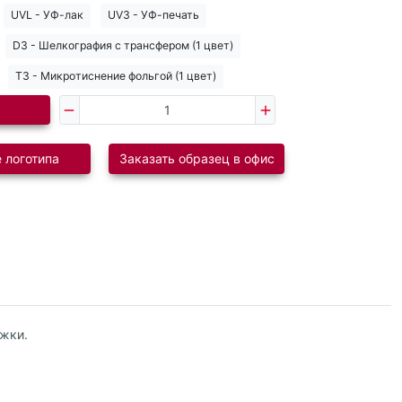
UVL - УФ-лак
UV3 - УФ-печать
D3 - Шелкография с трансфером (1 цвет)
T3 - Микротиснение фольгой (1 цвет)
 логотипа
Заказать образец в офис
ожки.