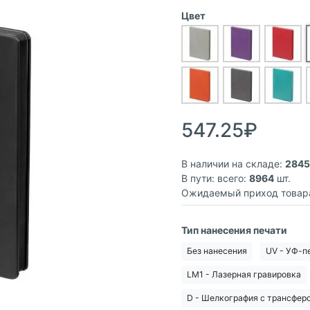
Цвет
547.25₽
В наличии на складе:
2845
В пути: всего:
8964
шт.
Ожидаемый приход товар
Тип нанесения печати
Без нанесения
UV - УФ-п
LM1 - Лазерная гравировка
D - Шелкография с трансферо